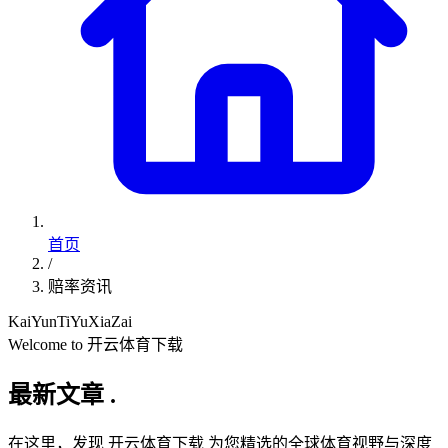
首页
/
赔率资讯
KaiYunTiYuXiaZai
Welcome to 开云体育下载
最新文章
.
在这里，发现 开云体育下载 为您精选的全球体育视野与深度