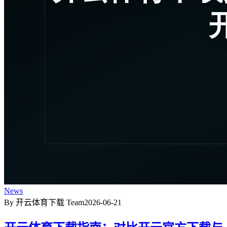
News
By 开云体育下载 Team
2026-06-21