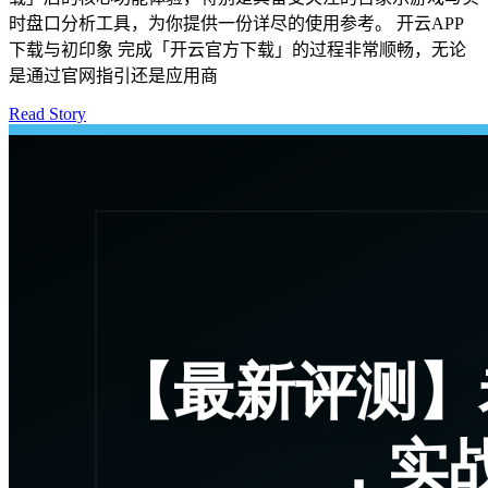
时盘口分析工具，为你提供一份详尽的使用参考。 开云APP
下载与初印象 完成「开云官方下载」的过程非常顺畅，无论
是通过官网指引还是应用商
Read Story