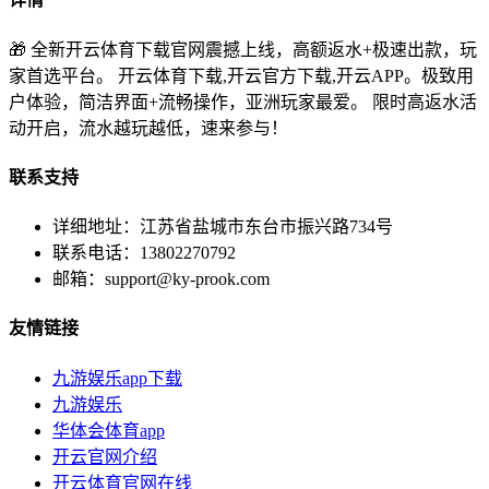
🎁 全新开云体育下载官网震撼上线，高额返水+极速出款，玩
家首选平台。 开云体育下载,开云官方下载,开云APP。极致用
户体验，简洁界面+流畅操作，亚洲玩家最爱。 限时高返水活
动开启，流水越玩越低，速来参与！
联系支持
详细地址：江苏省盐城市东台市振兴路734号
联系电话：13802270792
邮箱：
support@ky-prook.com
友情链接
九游娱乐app下载
九游娱乐
华体会体育app
开云官网介绍
开云体育官网在线