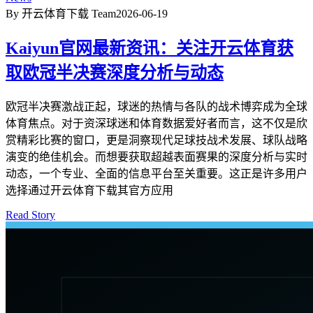
By 开云体育下载 Team
2026-06-19
Kaiyun官网最新资讯：关注开云体育获
取欧冠半决赛深度分析与动态
欧冠半决赛激战正起，球迷的热情与各队的战术博弈成为全球
体育焦点。对于资深球迷和体育数据爱好者而言，这不仅是欣
赏精彩比赛的窗口，更是洞察现代足球技战术发展、球队战略
演变的绝佳机会。而想要获取超越表面赛果的深度分析与实时
动态，一个专业、全面的信息平台至关重要。这正是许多用户
选择通过开云体育下载其官方应用
Read Story