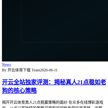
News
By 开云体育下载 Team
2026-06-11
开云全站独家评测：揭秘真人21点稳如老
狗的核心策略
揭开开云体育真人21点稳赢策略的面纱 在众多在线博彩游戏