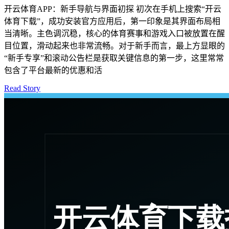
开云体育APP：新手导航与界面初探 初次在手机上搜索“开云
体育下载”，成功安装官方应用后，第一印象是其界面布局相
当清晰。主色调沉稳，核心的体育赛事和游戏入口被放置在醒
目位置，滑动起来也非常流畅。对于新手而言，最上方显眼的
“新手专享”和滚动公告栏是获取关键信息的第一步，这里常常
包含了平台最新的优惠和活
Read Story