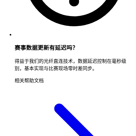
赛事数据更新有延迟吗？
得益于我们的光纤直连技术，数据延迟控制在毫秒级
别，基本实现与比赛现场零时差同步。
相关帮助文档