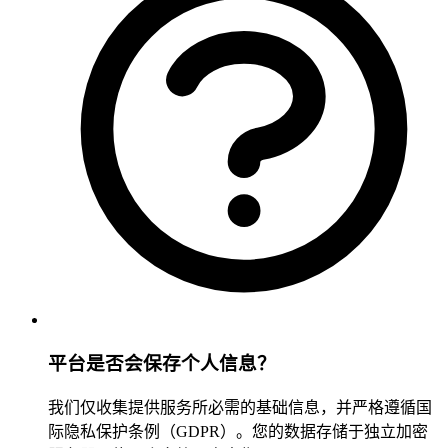
平台是否会保存个人信息？
我们仅收集提供服务所必需的基础信息，并严格遵循国
际隐私保护条例（GDPR）。您的数据存储于独立加密