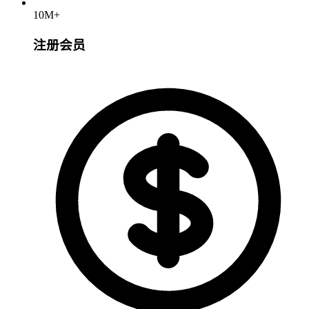
10M+
注册会员