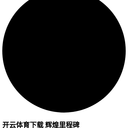
开云体育下载 辉煌里程碑