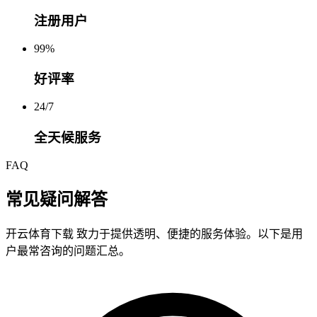
注册用户
99%
好评率
24/7
全天候服务
FAQ
常见疑问解答
开云体育下载 致力于提供透明、便捷的服务体验。以下是用
户最常咨询的问题汇总。