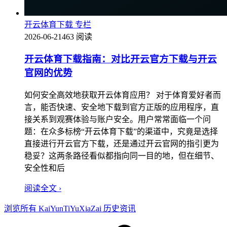
开云体育下载 专栏
2026-06-21
463 阅读
开云体育下载指南：对比开云官方下载与开云
官网的优势
如何安全高效地获取开云体育应用？ 对于体育爱好者而
言，能否快速、安全地下载到官方正版的应用程序，直
接关系到观赛体验与账户安全。用户常常面临一个问
题：在众多标榜“开云体育下载”的渠道中，究竟是选择
直接进行开云官方下载，还是通过开云官网的指引更为
稳妥？这两条路径看似都指向同一目的地，但在细节、
安全性和后
阅读全文
›
浏览所有 KaiYunTiYuXiaZai 历史资讯