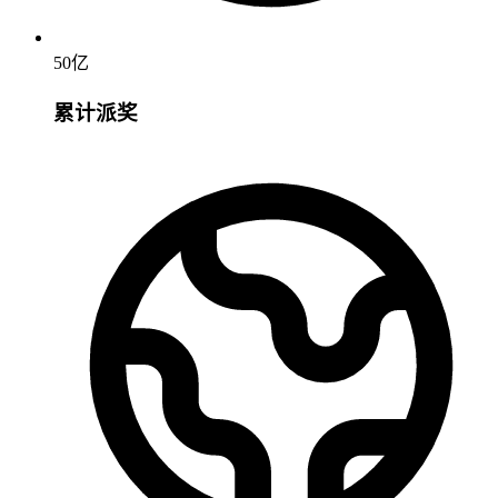
50亿
累计派奖